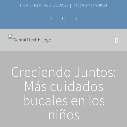
Saltar
Pide tu Hora! +56 9 5798 8927
|
info@dentalhealth.cl
al
WhatsApp
Instagram
Facebook
contenido
Creciendo Juntos:
Más cuidados
bucales en los
niños