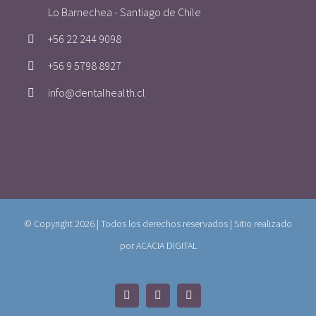
Lo Barnechea - Santiago de Chile
+56 22 244 9098
+56 9 5798 8927
info@dentalhealth.cl
©️ Copyright
2026 | Todos los derechos reservados | Sitio realizado
por
ACACIA DIGITAL
WhatsApp
Instagram
Facebook