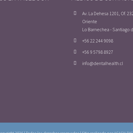
Av. La Dehesa 1201, Of. 23
Oriente
Lo Barnechea - Santiago d
+56 22 244 9098
+56 9 5798 8927
info@dentalhealth.cl