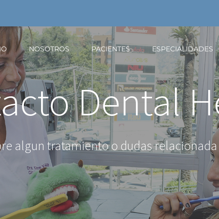
IO
NOSOTROS
PACIENTES
ESPECIALIDADES
acto
Dental H
re algun tratamiento o dudas relacionada