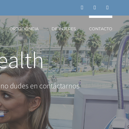
WhatsApp
Instagram
Facebook
ORTODONCIA
DE INTERES
CONTACTO
ealth
 no dudes en contáctarnos