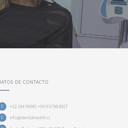
DATOS DE CONTACTO
+22 244 9098 | +56 9 5798 8927
info@dentalhealth.cl