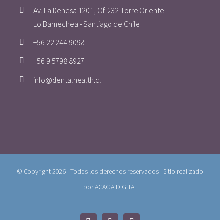
Av. La Dehesa 1201, Of. 232 Torre Oriente
Lo Barnechea - Santiago de Chile
+56 22 244 9098
+56 9 5798 8927
info@dentalhealth.cl
©️ Copyright
2026 | Todos los derechos reservados | Sitio realizado
por
ACACIA DIGITAL