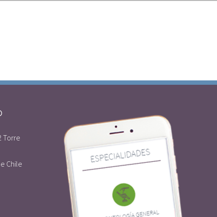
O
2 Torre
e Chile